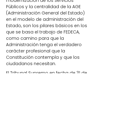
modernización de los Servicios
Públicos y la centralidad de la AGE
(Administración General del Estado)
en el modelo de administración del
Estado, son los pilares básicos en los
que se basa el trabajo de FEDECA,
como camino para que la
Administración tenga el verdadero
carácter profesional que la
Constitución contempla y que los
ciudadanos necesitan.
El Tribunal Supremo en fecha de 31 de
enero, falla a favor de los recursos
interpuestos en su día por parte de
FEDECA en relación al no respeto de la
reserva funcionarial en varios puestos
directivos de la administración.
www.fedeca.es