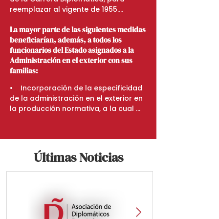
reemplazar al vigente de 1955.

La mayor parte de las siguientes medidas
•    Creación de unas 90 nuevas 
beneficiarían, además, a todos los
plazas en el exterior: Cónsules 
funcionarios del Estado asignados a la
Generales Adjuntos en los 
Administración en el exterior con sus
consulados donde no los hubiera; y 
familias:
un tercer diplomático en las 
embajadas donde sólo haya un 
•    Incorporación de la especificidad 
embajador y un segundo.

de la administración en el exterior en 
la producción normativa, a la cual 
•    Movilización de financiación: 
han sido tradicionalmente ciegos el 
Informe ADE “Propuestas para la 
legislador y los ministerios (proyecto 
financiación de la Red Consular”.
Ley Función Pública; teletrabajo). 
También en la planificación y planes 
Últimas Noticias
anuales (p.ej. de Igualdad).   

•    Actualización de la Orden 
ministerial (Hacienda) de 
indemnizaciones para la educación 
de los hijos y homologación con la 