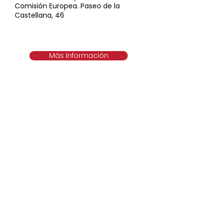
Comisión Europea. Paseo de la
Castellana, 46
Más Información
Todos los Eventos
Redes sociales y
enlaces