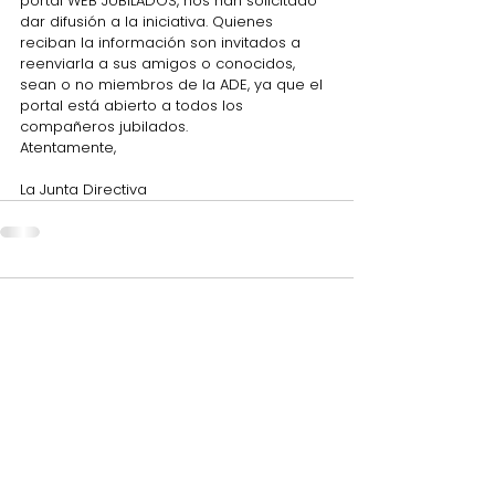
portal WEB JUBILADOS, nos han solicitado 
dar difusión a la iniciativa. Quienes 
reciban la información son invitados a 
reenviarla a sus amigos o conocidos, 
sean o no miembros de la ADE, ya que el 
portal está abierto a todos los 
compañeros jubilados.
Atentamente,
La Junta Directiva
Comentarios
Escribir un comentario...