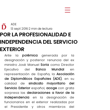
ADE
13 sept 2016
2 min de lectura
POR LA PROFESIONALIDAD E
INDEPENDENCIA DEL SERVICIO
EXTERIOR
Ante la 
polémica
 generada por la 
designación y posterior renuncia del ex 
ministro José Manuel 
Soria
 como Director 
Ejecutivo del 
Banco Mundial 
en 
representación de España, la 
Asociación 
de Diplomáticos Españoles (ADE)
, en su 
calidad de 
sindicato mayoritario del 
Servicio Exterior
 español, 
acoge
 con grata 
sorpresa las 
declaraciones a favor de la 
independencia
 en la designación de 
funcionarios en el exterior realizadas por 
el Presidente y otros miembros del 