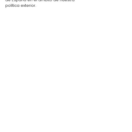
política exterior.
Comentarios
Escribir un comentario...
Plaza del Marqués de Salamanca, 8
28006 Madrid