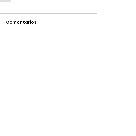
Comentarios
Escribir un comentario...
Plaza del Marqués de Salamanca, 8
28006 Madrid
+34 91 394 87 03