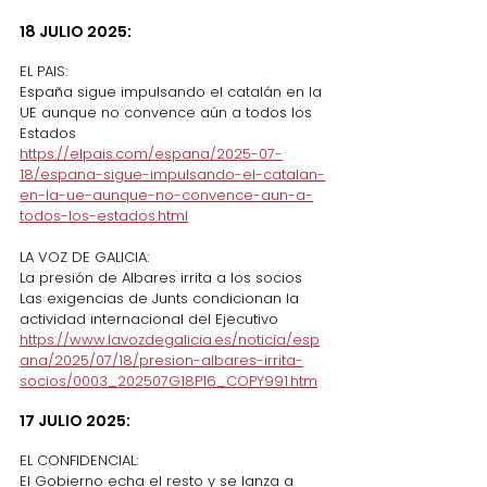
18 JULIO 2025:
EL PAIS:
España sigue impulsando el catalán en la 
UE aunque no convence aún a todos los 
Estados
https://elpais.com/espana/2025-07-
18/espana-sigue-impulsando-el-catalan-
en-la-ue-aunque-no-convence-aun-a-
todos-los-estados.html
LA VOZ DE GALICIA:
La presión de Albares irrita a los socios
Las exigencias de Junts condicionan la 
actividad internacional del Ejecutivo
https://www.lavozdegalicia.es/noticia/esp
ana/2025/07/18/presion-albares-irrita-
socios/0003_202507G18P16_COPY991.htm
17 JULIO 2025:
EL CONFIDENCIAL:
El Gobierno echa el resto y se lanza a 