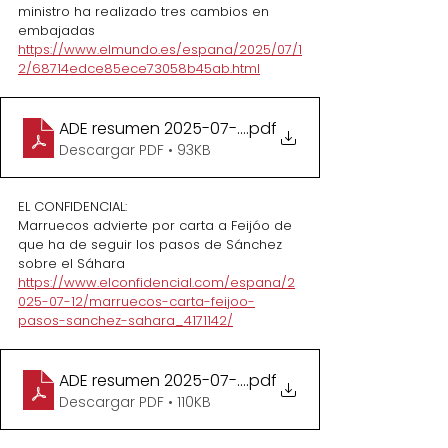
ministro ha realizado tres cambios en 
embajadas
https://www.elmundo.es/espana/2025/07/1
2/68714edce85ece73058b45ab.html
ADE resumen 2025-07-18 - articulo 2025-07-12 (
.pdf
Descargar PDF • 93KB
EL CONFIDENCIAL:
Marruecos advierte por carta a Feijóo de 
que ha de seguir los pasos de Sánchez 
sobre el Sáhara
https://www.elconfidencial.com/espana/2
025-07-12/marruecos-carta-feijoo-
pasos-sanchez-sahara_4171142/
ADE resumen 2025-07-18 - articulo 2025-07-12 (C
.pdf
Descargar PDF • 110KB