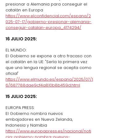
presionar a Alemania para conseguir el 
catalán en Europa
https://www.elconfidencial.com/espana/2
025-07-17/gobierno-presionar-alemania-
conseguir-catalan-europa_4174294/
16 JULIO 2025:
EL MUNDO:
El Gobierno se expone a otro fracaso con 
el catalán en la UE: "Sería la primera vez 
que una lengua regional se acepta como 
oficial"
https://www.elmundo.es/espana/2025/07/1
6/687788dae9cf4a810b8b459d.html
15 JULIO 2025:
EUROPA PRESS:
El Gobierno nombra nuevos 
embajadores en Nueva Zelanda, 
Indonesia y Namibia
https://www.europapress.es/nacional/noti
cia-gobierno-nombra-nuevos-