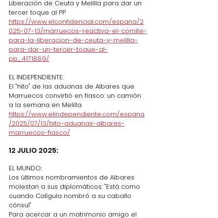
Liberación de Ceuta y Melilla para dar un 
tercer toque al PP
https://www.elconfidencial.com/espana/2
025-07-13/marruecos-reactiva-el-comite-
para-la-liberacion-de-ceuta-y-melilla-
para-dar-un-tercer-toque-al-
pp_4171889/
EL INDEPENDIENTE:
El "hito" de las aduanas de Albares que 
Marruecos convirtió en fiasco: un camión 
a la semana en Melilla
https://www.elindependiente.com/espana
/2025/07/13/hito-aduanas-albares-
marruecos-fiasco/
12 JULIO 2025:
EL MUNDO:
Los últimos nombramientos de Albares 
molestan a sus diplomáticos: "Está como 
cuando Calígula nombró a su caballo 
cónsul"
Para acercar a un matrimonio amigo el 