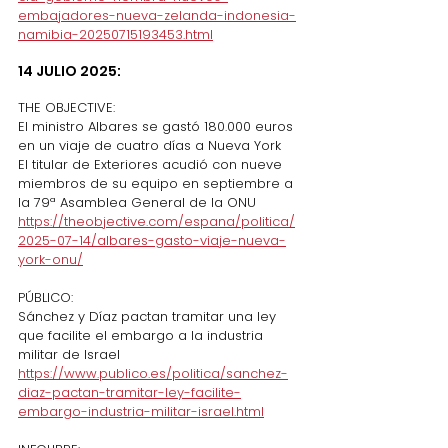
embajadores-nueva-zelanda-indonesia-
namibia-20250715193453.html
14 JULIO 2025:
THE OBJECTIVE:
El ministro Albares se gastó 180.000 euros 
en un viaje de cuatro días a Nueva York
El titular de Exteriores acudió con nueve 
miembros de su equipo en septiembre a 
la 79ª Asamblea General de la ONU
https://theobjective.com/espana/politica/
2025-07-14/albares-gasto-viaje-nueva-
york-onu/
PÚBLICO:
Sánchez y Díaz pactan tramitar una ley 
que facilite el embargo a la industria 
militar de Israel
https://www.publico.es/politica/sanchez-
diaz-pactan-tramitar-ley-facilite-
embargo-industria-militar-israel.html