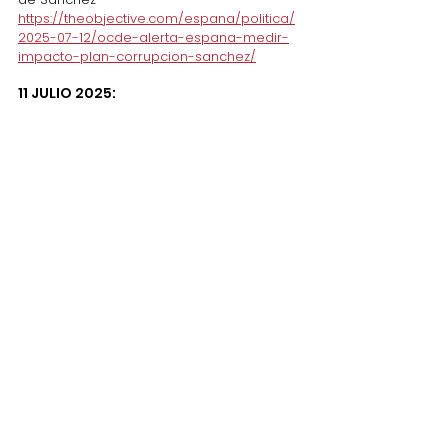
https://theobjective.com/espana/politica/
2025-07-12/ocde-alerta-espana-medir-
impacto-plan-corrupcion-sanchez/
11 JULIO 2025:
EUROPA PRESS:
La Reina visita la sede de la AECID para 
conocer el proceso de reforma de la 
Cooperación Española
https://www.europapress.es/nacional/noti
cia-reina-visita-sede-aecid-conocer-
proceso-reforma-cooperacion-
espanola-20250711123749.html
EL MUNDO:
Albares intenta encauzar la oficialidad del 
catalán en Bruselas con una nueva 
propuesta que quiere que se vote el 18 
de julio. Exteriores envía una carta a los 
países con dudas sobre la votación de la 
cuestión en la que se compromete a 
asumir los costes