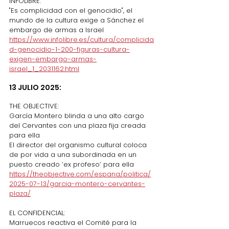
INFOLIBRE:
"Es complicidad con el genocidio", el 
mundo de la cultura exige a Sánchez el 
embargo de armas a Israel
https://www.infolibre.es/cultura/complicida
d-genocidio-1-200-figuras-cultura-
exigen-embargo-armas-
israel_1_2031162.html
13 JULIO 2025:
THE OBJECTIVE:
García Montero blinda a una alto cargo 
del Cervantes con una plaza fija creada 
para ella
El director del organismo cultural coloca 
de por vida a una subordinada en un 
puesto creado ‘ex profeso’ para ella
https://theobjective.com/espana/politica/
2025-07-13/garcia-montero-cervantes-
plaza/
EL CONFIDENCIAL:
Marruecos reactiva el Comité para la 