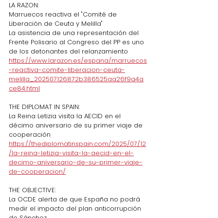
LA RAZON:
Marruecos reactiva el "Comité de 
Liberación de Ceuta y Melilla"
La asistencia de una representación del 
Frente Polisario al Congreso del PP es uno 
de los detonantes del relanzamiento
https://www.larazon.es/espana/marruecos
-reactiva-comite-liberacion-ceuta-
melilla_202507126872b386525aa26f9a4a
ce84.html
THE DIPLOMAT IN SPAIN:
La Reina Letizia visita la AECID en el 
décimo aniversario de su primer viaje de 
cooperación
https://thediplomatinspain.com/2025/07/12
/la-reina-letizia-visita-la-aecid-en-el-
decimo-aniversario-de-su-primer-viaje-
de-cooperacion/
THE OBJECTIVE:
La OCDE alerta de que España no podrá 
medir el impacto del plan anticorrupción 
de Sánchez