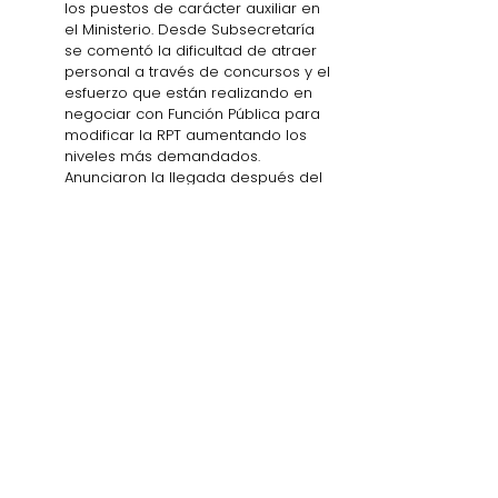
los puestos de carácter auxiliar en 
el Ministerio. Desde Subsecretaría 
se comentó la dificultad de atraer 
personal a través de concursos y el 
esfuerzo que están realizando en 
negociar con Función Pública para 
modificar la RPT aumentando los 
niveles más demandados. 
Anunciaron la llegada después del 
verano de funcionarios de nueva 
incorporación y esperan que esas 
incorporaciones se incrementen en 
el futuro. 
Tanto el Subsecretario como su equipo 
mostraron una actitud dialogante y 
constructiva, explicando con detalle los 
pormenores de los asuntos planteados y 
mostrando voluntad de explorar las 
opciones que permitan mejorar los 
procedimientos existentes. 
La ADE transmitió también su 
preocupación por la seguridad de los 