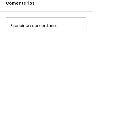
Comentarios
Escribir un comentario...
Plaza del Marqués de Salamanca, 8
28006 Madrid
+34 91 394 87 03
ade@diplomaticos.org