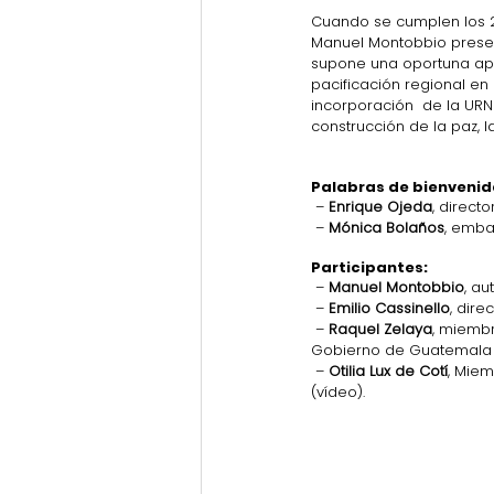
Cuando se cumplen los 2
Manuel Montobbio present
supone una oportuna apr
pacificación regional en
incorporación  de la URN
construcción de la paz, l
Palabras de bienvenid
 – 
Enrique Ojeda
, direct
 – 
Mónica Bolaños
, emba
Participantes:
 – 
Manuel Montobbio
, au
 – 
Emilio Cassinello
, dire
 – 
Raquel Zelaya
, miembr
Gobierno de Guatemala 
 – 
Otilia Lux de Cotí
, Miem
(vídeo).