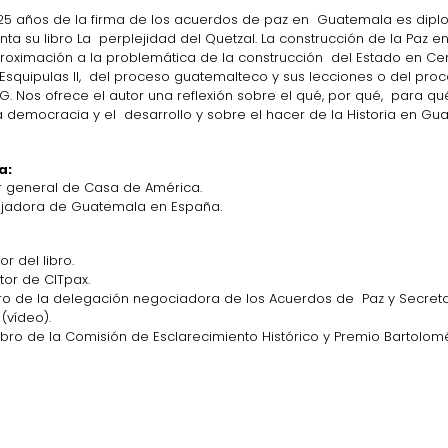
5 años de la firma de los acuerdos de paz en  Guatemala es dipl
a su libro La  perplejidad del Quetzal. La construcción de la Paz 
oximación a la problemática de la construcción  del Estado en Cen
 Esquipulas II,  del proceso guatemalteco y sus lecciones o del pro
G. Nos ofrece el autor una reflexión sobre el qué, por qué,  para q
a democracia y el  desarrollo y sobre el hacer de la Historia en Gu
a:
or general de Casa de América.
jadora de Guatemala en España.
tor del libro.
ctor de CITpax.
o de la delegación negociadora de los Acuerdos de  Paz y Secretar
(vídeo).
bro de la Comisión de Esclarecimiento Histórico y Premio Bartolom