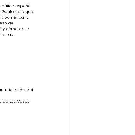
omático español 
en Guatemala que  
troamérica, la 
ceso de 
ué y cómo de la 
atemala.
ia de la Paz del 
é de Las Casas 