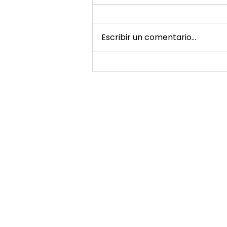
Escribir un comentario...
Plaza del Marqués de Salamanca, 8
28006 Madrid