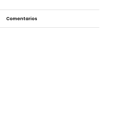
Comentarios
Escribir un comentario...
Plaza del Marqués de Salamanca, 8
28006 Madrid
+34 91 394 87 03