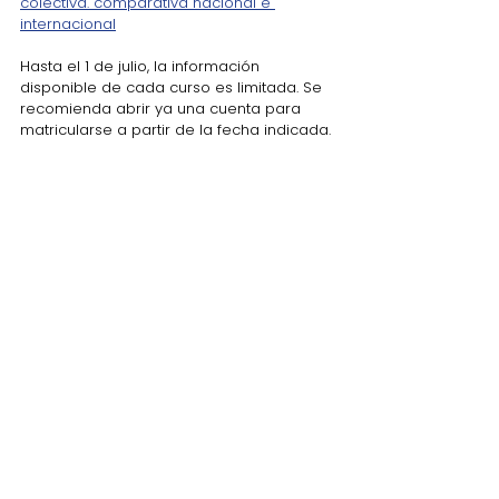
colectiva. comparativa nacional e 
internacional
Hasta el 1 de julio, la información 
disponible de cada curso es limitada. Se 
recomienda abrir ya una cuenta para 
matricularse a partir de la fecha indicada. 
La Junta 
directiva 
de la ADE
Comentarios