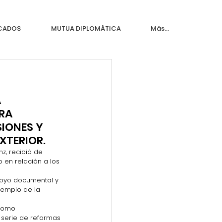
ICADOS
MUTUA DIPLOMÁTICA
Más...
 
RA 
IONES Y 
XTERIOR.
z, recibió de 
 en relación a los 
poyo documental y 
jemplo de la 
como 
serie de reformas 