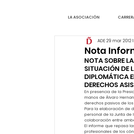
LA ASOCIACIÓN
CARRER
ADE
29 mar 2012
Nota Info
NOTA SOBRE LA
SITUACIÓN DE 
DIPLOMÁTICA E
DERECHOS ASIS
En presencia de la Presid
manos de Álvaro Hernando
derechos pasivos de los 
Para la elaboración de d
personal de la Junta de 
colaboración entre ambas
El informe que repasa l
profesionales de los có