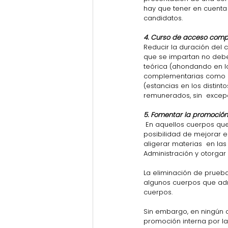
hay que tener en cuenta 
candidatos.
4. Curso de acceso compl
Reducir la duración del 
que se impartan no debe 
teórica (ahondando en lo
complementarias como la g
(estancias en los distint
remunerados, sin  excepc
5. Fomentar la promoción
 En aquellos cuerpos que admiten el sistema de acceso por promoción  interna debe estudiarse la 
posibilidad de mejorar e
aligerar materias  en la
Administración y otorgar
La eliminación de prueba
algunos cuerpos que admi
cuerpos.
Sin embargo, en ningún c
promoción interna por la