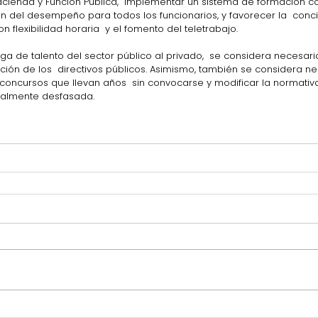
acienda y Función Pública,  implementar un sistema de formación con
n del desempeño para todos los funcionarios, y favorecer la  concil
n flexibilidad horaria  y el fomento del teletrabajo.
ga de talento del sector público al privado,  se considera necesari
ución de los  directivos públicos. Asimismo, también se considera n
 concursos que llevan años  sin convocarse y modificar la normativ
tualmente desfasada.