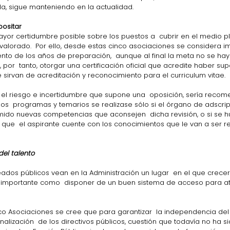
da, sigue manteniendo en la actualidad.
positar
ayor certidumbre posible sobre los puestos a  cubrir en el medio pl
alorado.  Por ello, desde estas cinco asociaciones se considera i
nto de los años de preparación,  aunque al final la meta no se ha
 por  tanto, otorgar una certificación oficial que acredite haber s
e sirvan de acreditación y reconocimiento para el curriculum vitae.
 el riesgo e incertidumbre que supone una  oposición, sería recom
os  programas y temarios se realizase sólo si el órgano de adscrip
mido nuevas competencias que aconsejen  dicha revisión, o si se 
e que  el aspirante cuente con los conocimientos que le van a ser r
del talento
dos públicos vean en la Administración un lugar  en el que crecer 
 importante como  disponer de un buen sistema de acceso para atr
nco Asociaciones se cree que para garantizar  la independencia del
nalización  de los directivos públicos, cuestión que todavía no ha 