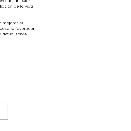
tinua, articular 
iación de la vida 
o mejorar el 
ecesario favorecer 
a actual sobre 