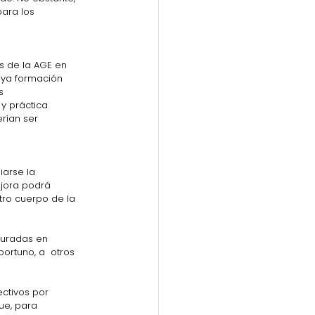
ara los  
s de la AGE en 
uya formación  
s 
y práctica 
rían ser 
ejora podrá 
tro cuerpo de la 
auradas en 
ortuno, a  otros 
ctivos por 
ue, para 