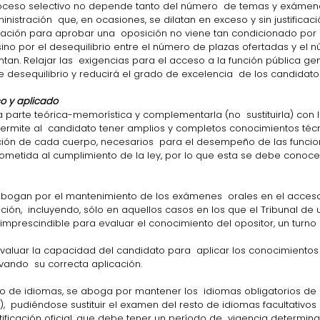
roceso selectivo no depende tanto del número  de temas y exámenes
inistración  que, en ocasiones, se dilatan en exceso y sin justificaci
ción para aprobar una  oposición no viene tan condicionado por
no por el desequilibrio entre el número de plazas ofertadas y el 
tan. Relajar las  exigencias para el acceso a la función pública gen
 desequilibrio y reducirá el grado de excelencia  de los candidat
co y aplicado
 parte teórica-memorística y complementarla (no  sustituirla) con la
ermite al  candidato tener amplios y completos conocimientos técn
ción de cada cuerpo, necesarios  para el desempeño de las funcion
sometida al cumplimiento de la ley, por lo que esta se debe conoce
abogan por el mantenimiento de los exámenes  orales en el acces
ción,  incluyendo, sólo en aquellos casos en los que el Tribunal de
 imprescindible para evaluar el conocimiento del opositor, un turno
valuar la capacidad del candidato para  aplicar los conocimientos
vando  su correcta aplicación.
o de idiomas, se aboga por mantener los  idiomas obligatorios de
s),  pudiéndose sustituir el examen del resto de idiomas facultativos 
ificación oficial, que debe tener un período de  vigencia determina