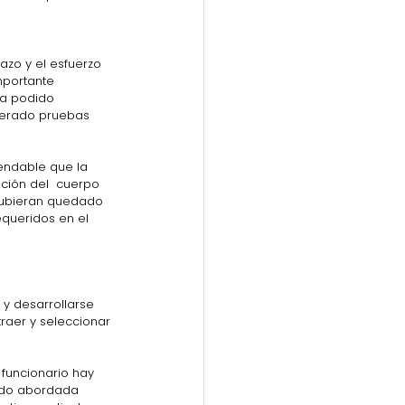
azo y el esfuerzo 
mportante 
ya podido 
uperado pruebas 
endable que la 
ción del  cuerpo 
hubieran quedado 
equeridos en el 
y desarrollarse 
aer y seleccionar 
 funcionario hay 
sido abordada 