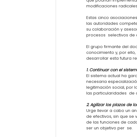
que podrían implementar
modificaciones radicales
Estas cinco asociaciones
las autoridades competen
su colaboración y asesor
procesos  selectivos de
El grupo firmante del do
conocimiento y, por ello
desarrollar esta futura r
1. Continuar con el siste
El sistema actual ha gara
necesaria especializaci
legitimación social, por
las particularidades  de
2. Agilizar los plazos de 
Urge llevar a cabo un an
de efectivos, sin que s
de las funciones de cada
ser un objetivo per  se.