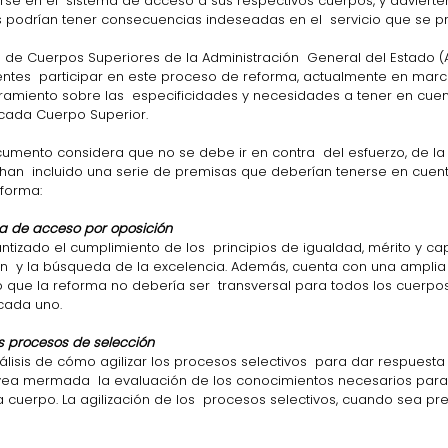
se en el  sistema de acceso a sus respectivos cuerpos, y advierte
 podrían tener consecuencias indeseadas en el  servicio que se pr
 de Cuerpos Superiores de la Administración  General del Estado (AG
tes  participar en este proceso de reforma, actualmente en march
amiento sobre las  especificidades y necesidades a tener en cuen
 cada Cuerpo Superior.
cumento considera que no se debe ir en contra  del esfuerzo, de la
, han  incluido una serie de premisas que deberían tenerse en cuent
eforma:
ma de acceso por oposición
ntizado el cumplimiento de los  principios de igualdad, mérito y ca
ón  y la búsqueda de la excelencia. Además, cuenta con una amplia
 lo que la reforma no debería ser  transversal para todos los cuerpo
 cada uno.
los procesos de selección
álisis de cómo agilizar los procesos selectivos  para dar respuesta
e vea mermada  la evaluación de los conocimientos necesarios pa
 cuerpo. La agilización de los  procesos selectivos, cuando sea pr