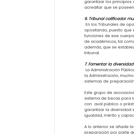
garantizar los principios
acreditar que se poseen
6. Tribunal calificador mu
 En los Tribunales de oposición debe haber una representación de los  miembros del cuerpo al que se está 
opositando, puesto que 
funciones de ese cuerpo
de académicos, tal como
además, que se establez
tribunal.
7. Fomentar la diversidad 
 La Administración Pública debería promocionar y dar a conocer a la  opinión pública  los distintos cuerpos de 
la Administración, mucho
sistemas de preparación 
Este grupo de asociacio
sistema de becas para l
con  aval público o prés
garantizar la diversidad s
igualdad, mérito y capac
A lo anterior se añade l
preparación por parte de