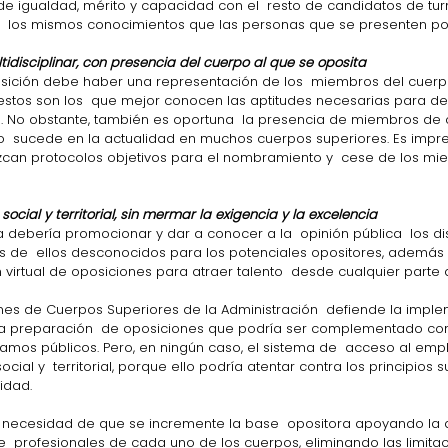
 de igualdad, mérito y capacidad con el  resto de candidatos de turn
  los mismos conocimientos que las personas que se presenten por
ltidisciplinar, con presencia del cuerpo al que se oposita
estos son los  que mejor conocen las aptitudes necesarias para d
. No obstante, también es oportuna  la presencia de miembros de 
  sucede en la actualidad en muchos cuerpos superiores. Es impres
can protocolos objetivos para el nombramiento y  cese de los m
social y territorial, sin mermar la exigencia y la excelencia
s de  ellos desconocidos para los potenciales opositores, además 
virtual de oposiciones para atraer talento  desde cualquier parte
nes de Cuerpos Superiores de la Administración  defiende la impl
a preparación  de oposiciones que podría ser complementado con
tamos públicos. Pero, en ningún caso, el sistema de  acceso al em
ocial y  territorial, porque ello podría atentar contra los principios 
idad.
a necesidad de que se incremente la base  opositora apoyando la 
  profesionales de cada uno de los cuerpos, eliminando las limitac