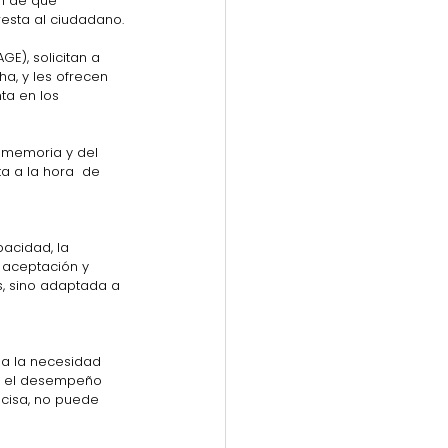
n de que  
esta al ciudadano.
E), solicitan a 
a, y les ofrecen 
ta en los 
 memoria y del 
a a la hora  de 
pacidad, la 
 aceptación y 
s, sino adaptada a 
 a la necesidad 
ra el desempeño 
ecisa, no puede 