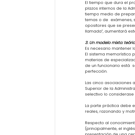
El tiempo que dura el p
plazos internos de la Adm
tiempo medio de prepara
temas o de  exámenes, si
opositores que se presen
llamada”, aumentará este
3. Un modelo mixto: teóri
Es necesario mantener la
El sistema memorístico p
materias de especializa
de un funcionario está  
perfección.
Las cinco asociaciones 
Superior de la Administra
selectivo lo considerase
La parte práctica debe e
reales, razonando y moti
Respecto al conocimient
(principalmente, el inglé
presentación de una cert