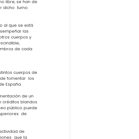
o libre, se han de 
 dicho  turno.
esempeñar las 
otros cuerpos y 
cindible,  
iembros de cada 
de fomentar  los 
 de España.
ementación de un 
 créditos blandos 
pleo público puede 
superiores  de 
actividad de 
iones  que la 