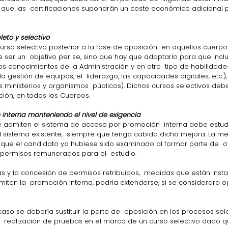
que las  certificaciones supondrán un coste económico adicional p
eto y selectivo
curso selectivo posterior a la fase de oposición  en aquellos cuerpo
ser un  objetivo per se, sino que hay que adaptarlo para que incl
s conocimientos de la Administración y en otro  tipo de habilidade
estión de equipos, el  liderazgo, las capacidades digitales, etc.), 
os ministerios y organismos  públicos). Dichos cursos selectivos debe
ión, en todos los Cuerpos.
 interna manteniendo el nivel de exigencia
l sistema existente,  siempre que tenga cabida dicha mejora. La m
s que el candidato ya hubiese sido examinado al formar parte de  o
 permisos remunerados para el  estudio.
s y la concesión de permisos retribuidos,  medidas que están inst
ten la  promoción interna, podría extenderse, si se considerara op
aso se debería sustituir la parte de  oposición en los procesos sele
  realización de pruebas en el marco de un curso selectivo dado q