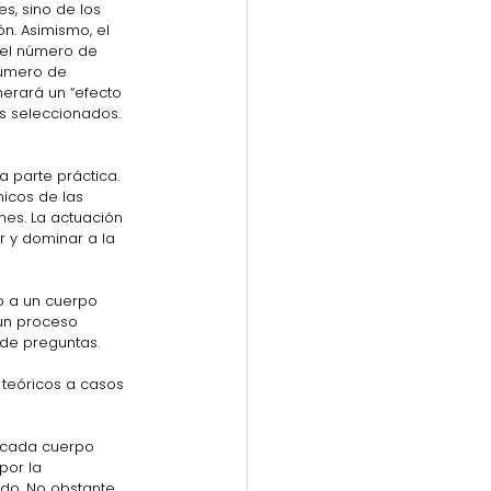
, sino de los 
ón. Asimismo, el 
 el número de 
número de 
erará un “efecto  
os seleccionados.
 parte práctica. 
icos de las 
es. La actuación 
r y dominar a la 
o a un cuerpo 
 un proceso 
 de preguntas.
 teóricos a casos 
 cada cuerpo 
por la  
do. No obstante, 