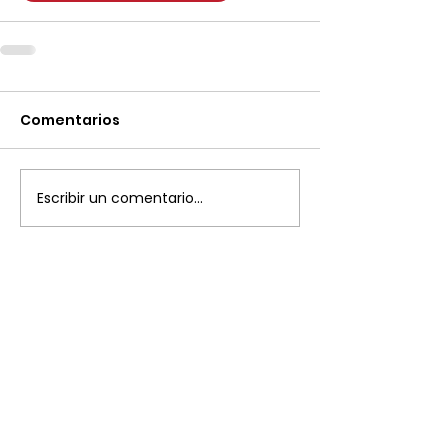
Comentarios
Escribir un comentario...
Plaza del Marqués de Salamanca, 8
28006 Madrid