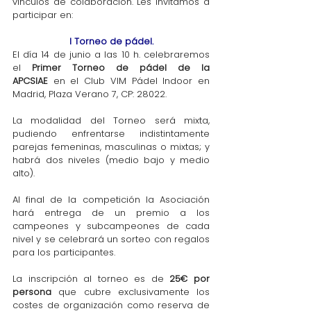
vínculos de colaboración. Les invitamos a 
participar en:
 I Torneo de pádel. 
El día 14 de junio a las 10 h. celebraremos 
el 
Primer Torneo de pádel de la 
APCSIAE
 en el Club VIM Pádel Indoor en 
Madrid, Plaza Verano 7, CP: 28022.
La modalidad del Torneo será mixta, 
pudiendo enfrentarse indistintamente 
parejas femeninas, masculinas o mixtas; y 
habrá dos niveles (medio bajo y medio 
alto).
Al final de la competición la Asociación 
hará entrega de un premio a los 
campeones y subcampeones de cada 
nivel y se celebrará un sorteo con regalos 
para los participantes.
La inscripción al torneo es de 
25€ por 
persona 
que cubre exclusivamente los 
costes de organización como reserva de 