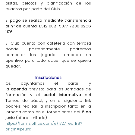
pistas, pelotas y planificación de los 
cuadros por parte del Club.
El pago se realiza mediante transferencia 
al nº de cuenta
: ES12 0081 5077 7800 0266 
1176.
El Club cuenta con cafetería con terraza 
donde posteriormente podremos 
comentar las jugadas tomando un 
aperitivo para todo aquel que se quiera 
quedar.
Inscripciones
Os adjuntamos el cartel y 
la 
agenda
 prevista para las Jornadas de 
Formación y el 
cartel informativo
 del 
Torneo de pádel, y en el siguiente link 
podréis realizar la inscripción tanto en la 
jornada como en el torneo antes del 
6 de 
junio 
(aforo limitado):
https://forms.office.com/e/17Z7TedrB9?
origin=lprLink