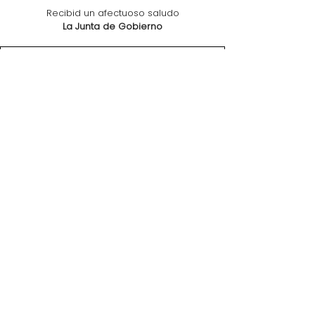
Recibid un afectuoso saludo
La Junta de Gobierno
Cartel_para_jornadas_formación__compressed
.pdf
Descargar PDF • 41KB
Agenda_Jornadas_de_formación_PGE_compre
.pdf
Descargar PDF • 103KB
Comentarios
Escribir un comentario...