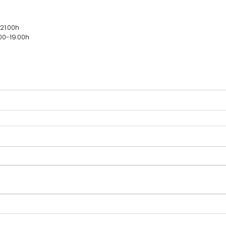
21.00h
00-19.00h