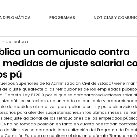
A DIPLOMÁTICA
PROGRAMAS
NOTICIAS Y COMUN
in de lectura
blica un comunicado contra
 medidas de ajuste salarial co
os pú
erpos Superiores de la Administración Civil delEstado) viene mani
de ajuste queafecte a las retribuciones de los empleados públicos. 
al Decreto-Ley 8/2010 por el que se aprobaronreducciones salarial
 hizo público surechazo, de un modo responsable y proporcionado. A
o de medidas alternativas para paliar la crisis y puso alservicio 
ecesarios para atender suspretensiones.En los últimos meses, se ha
sibleajuste adicional de las retribuciones de los empleados público
ECA no ha tomado posición en tanto en cuanto noestaban contrast
o de Ministros ha aprobado laactualización del Programa de Estabili
la Comisión Europea se contiene el siguiente párrafo:“Remuneració