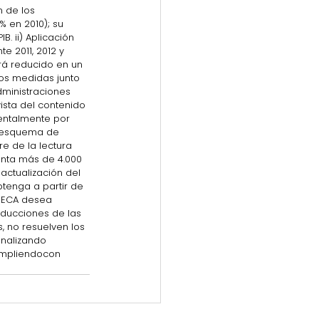
n de los 
% en 2010); su 
 ii) Aplicación 
e 2011, 2012 y 
brá reducido en un 
dos medidas junto 
ministraciones 
ista del contenido 
entalmente por 
n esquema de 
e de la lectura 
enta más de 4.000 
ctualización del 
tenga a partir de 
EDECA desea 
ducciones de las 
, no resuelven los 
nalizando 
umpliendocon 