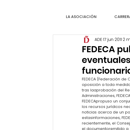
LA ASOCIACIÓN
CARRER
ADE
17 jun 2011
2 m
FEDECA pu
eventuales
funcionari
FEDECA (Federación de Cu
oposición a toda medida 
tras laaprobación del Re
Administraciones, FEDECA
FEDECApropuso un conjunt
los recursos jurídicos n
noticias acerca de un po
estasinformaciones, FED
recientemente, el Consej
el documentoremitido a 