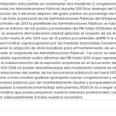
úblicasEn esta partida se contemplan dos iniciativas: i) congelació
odas las Administraciones Públicas durante 2011 (tras larebaja del 5
ción de 3 décimas delpeso del gasto público en porcentaje del PIB.
 de todo el personal de las Administraciones Públicas del 10%durant
a finales de 2013 la plantillade las Administraciones Públicas se ha
en el entorno de 0,8 puntos porcentuales del PIB hasta 2013.Estas 
 un esquema demoderación salarial aplicado al conjunto de las Ad
ción hasta el año 2013 sea de 1,5 puntos porcentuales delPIB.”A la v
esea mostrar supreocupación por las medidas anunciadas, fundam
tener la adopción de otras iniciativas para el“mantenimiento de u
ado al conjuntode las Administraciones Públicas”. Tal como se infier
didas supondrían cuatro décimas del PIB hasta 2013, loque repres
 la indeterminación de la expresión empleada en el documento dea
 2011-2014, no puede descartarseque esa moderación salarial se ob
ducciones del sueldo de los funcionarios públicos.Si así fuera, F
hazo a toda medida quelleve aparejada nuevas congelaciones y re
ionarios públicos, por ser manifiestamente injustas y porque,además
uejan a nuestraeconomía.Bajo esta premisa, FEDECA va a seguir a
ciativa que pueda perjudicar nuestros intereses profesionales, c
mar adecuadamente a todos nuestros asociados.