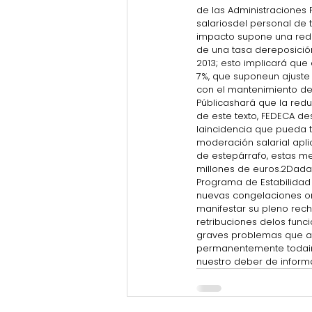
de las Administraciones P
salariosdel personal de t
impacto supone una reduc
de una tasa dereposición
2013; esto implicará que 
7%, que suponeun ajuste 
con el mantenimiento de
Públicashará que la reduc
de este texto, FEDECA d
laincidencia que pueda 
moderación salarial aplic
de estepárrafo, estas me
millones de euros.2Dada
Programa de Estabilidad
nuevas congelaciones ore
manifestar su pleno rec
retribuciones delos func
graves problemas que aq
permanentemente todaini
nuestro deber de infor