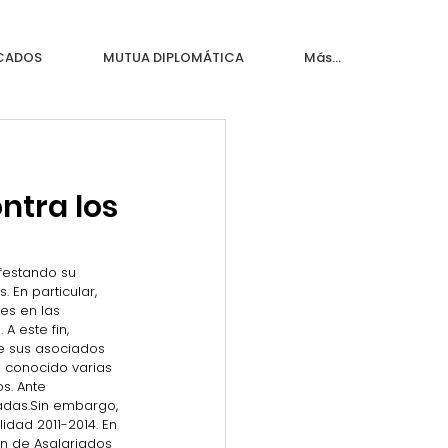
ICADOS
MUTUA DIPLOMÁTICA
Más...
ntra los
festando su 
En particular, 
es en las 
 este fin, 
de sus asociados 
n conocido varias 
s. Ante 
adas.Sin embargo, 
dad 2011-2014. En 
n de Asalariados 