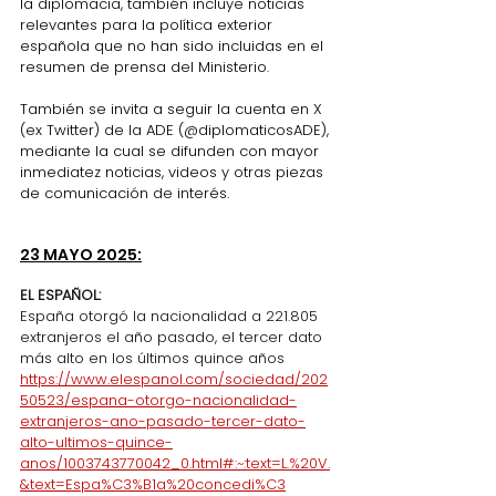
la diplomacia, también incluye noticias 
relevantes para la política exterior 
española que no han sido incluidas en el 
resumen de prensa del Ministerio.
También se invita a seguir la cuenta en X 
(ex Twitter) de la ADE (@diplomaticosADE), 
mediante la cual se difunden con mayor 
inmediatez noticias, videos y otras piezas 
de comunicación de interés.
23 MAYO 2025:
EL ESPAÑOL:
España otorgó la nacionalidad a 221.805 
extranjeros el año pasado, el tercer dato 
más alto en los últimos quince años
https://www.elespanol.com/sociedad/202
50523/espana-otorgo-nacionalidad-
extranjeros-ano-pasado-tercer-dato-
alto-ultimos-quince-
anos/1003743770042_0.html#:~:text=L.%20V.
&text=Espa%C3%B1a%20concedi%C3