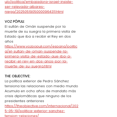
ulo/politica/embajadora-israel-insiste-
ser-relevada-albares-
niega/20250519050000964311.html
VOZ PÓPULI:
El sultán de Omán suspende por la 
muerte de su suegra la primera visita de 
Estado que iba a recibir el Rey en dos 
años
https://www.vozpopuli.com/espana/politic
a/el-sultan-de-oman-suspende-la-
primera-visita-de-estado-que-iba-a-
recibir-el-rey-en-dos-anos-por-la-
muerte-de-su-suegra.html
THE OBJECTIVE:
La política exterior de Pedro Sánchez 
tensiona las relaciones con medio mundo
Acumula en ocho años de mandato más 
crisis diplomáticas que ninguno de los 
presidentes anteriores
https://theobjective.com/internacional/202
5-05-19/politica-exterior-sanchez-
tension-relaciones/