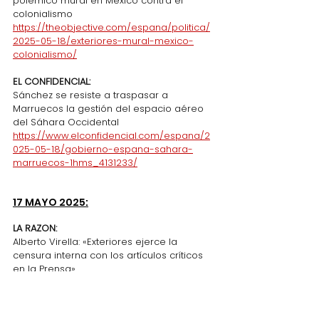
polémico mural en México contra el 
colonialismo
https://theobjective.com/espana/politica/
2025-05-18/exteriores-mural-mexico-
colonialismo/
EL CONFIDENCIAL:
Sánchez se resiste a traspasar a 
Marruecos la gestión del espacio aéreo 
del Sáhara Occidental
https://www.elconfidencial.com/espana/2
025-05-18/gobierno-espana-sahara-
marruecos-1hms_4131233/
17 MAYO 2025:
LA RAZON:
Alberto Virella: «Exteriores ejerce la 
censura interna con los artículos críticos 
en la Prensa»
El presidente de la Asociación de 
Diplomáticos de España denuncia que el 
Ministerio incumple la Ley de Acción y 