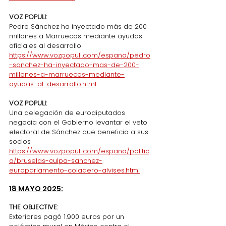
VOZ POPULI:
Pedro Sánchez ha inyectado más de 200 
millones a Marruecos mediante ayudas 
oficiales al desarrollo
https://www.vozpopuli.com/espana/pedro
-sanchez-ha-inyectado-mas-de-200-
millones-a-marruecos-mediante-
ayudas-al-desarrollo.html
VOZ POPULI:
Una delegación de eurodiputados 
negocia con el Gobierno levantar el veto 
electoral de Sánchez que beneficia a sus 
socios
https://www.vozpopuli.com/espana/politic
a/bruselas-culpa-sanchez-
europarlamento-coladero-alvises.html
18 MAYO 2025:
THE OBJECTIVE:
Exteriores pagó 1.900 euros por un 