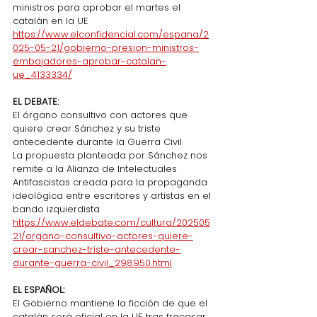
ministros para aprobar el martes el 
catalán en la UE
https://www.elconfidencial.com/espana/2
025-05-21/gobierno-presion-ministros-
embajadores-aprobar-catalan-
ue_4133334/
EL DEBATE:
El órgano consultivo con actores que 
quiere crear Sánchez y su triste 
antecedente durante la Guerra Civil
La propuesta planteada por Sánchez nos 
remite a la Alianza de Intelectuales 
Antifascistas creada para la propaganda 
ideológica entre escritores y artistas en el 
bando izquierdista
https://www.eldebate.com/cultura/202505
21/organo-consultivo-actores-quiere-
crear-sanchez-triste-antecedente-
durante-guerra-civil_298950.html
EL ESPAÑOL:
El Gobierno mantiene la ficción de que el 
catalán será oficial en la UE tras fracasar 