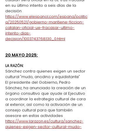
en su último intento a seis días de la 
decisión
https://www.elespanol.com/espana/politic
a/20250521/gobierno-mantiene-ficcion-
catalan-oficial-ue-fracasar-ultimo-
intento-dias-
decision/1003743768130_0.html
20 MAYO 2025:
LA RAZÓN:
Sánchez contra quienes exigen un sector 
cultural "mudo, anodino y equidistante"
El presidente del Gobierno, Pedro 
Sánchez, ha anunciado la creación de un 
órgano consultivo que ayude al Ejecutivo 
a coordinar la estrategia cultural de cara 
al exterior, así como la activación de un 
consejo cultural para que también 
asesore en estas actividades
https://www.larazon.es/cultura/sanchez-
quienes-exigen-sector-cultural-mudo-