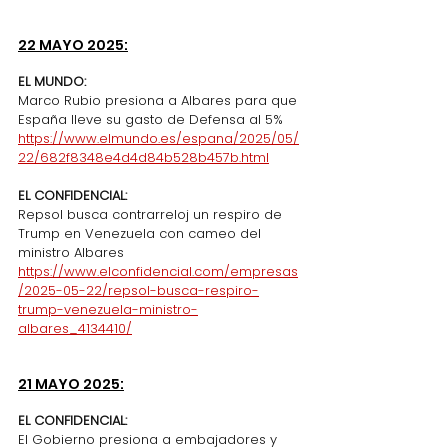
22 MAYO 2025:
EL MUNDO:
Marco Rubio presiona a Albares para que 
España lleve su gasto de Defensa al 5%
https://www.elmundo.es/espana/2025/05/
22/682f8348e4d4d84b528b457b.html
EL CONFIDENCIAL:
Repsol busca contrarreloj un respiro de 
Trump en Venezuela con cameo del 
ministro Albares
https://www.elconfidencial.com/empresas
/2025-05-22/repsol-busca-respiro-
trump-venezuela-ministro-
albares_4134410/
21 MAYO 2025:
EL CONFIDENCIAL:
El Gobierno presiona a embajadores y 