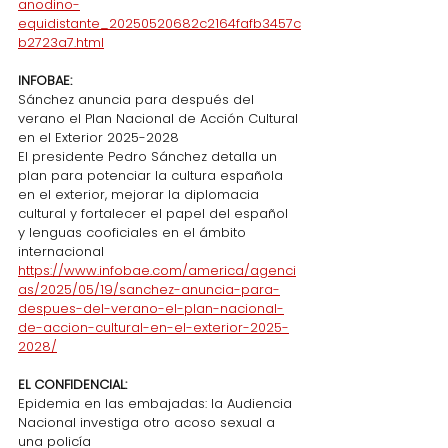
anodino-
equidistante_20250520682c2164fafb3457c
b2723a7.html
INFOBAE:
Sánchez anuncia para después del 
verano el Plan Nacional de Acción Cultural 
en el Exterior 2025-2028
El presidente Pedro Sánchez detalla un 
plan para potenciar la cultura española 
en el exterior, mejorar la diplomacia 
cultural y fortalecer el papel del español 
y lenguas cooficiales en el ámbito 
internacional
https://www.infobae.com/america/agenci
as/2025/05/19/sanchez-anuncia-para-
despues-del-verano-el-plan-nacional-
de-accion-cultural-en-el-exterior-2025-
2028/
EL CONFIDENCIAL:
Epidemia en las embajadas: la Audiencia 
Nacional investiga otro acoso sexual a 
una policía