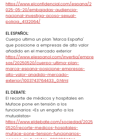
https://www.elconfidencial.com/espana/2
025-05-20/embajadas-audiencia-
nacional-investiga-acoso-sexual-
policia_4132064/
EL ESPAÑOL:
Cuerpo ultima un plan 'Marca España' 
que posicione a empresas de alto valor 
añadido en el mercado exterior
https://www.elespanol.com/invertia/empre
sas/20250520/cuerpo-ultima-plan-
marca-espana-posicione-empresas-
alto-valor-anadido-mercado-
exterior/1003743764433_0.html
EL DEBATE:
El recorte de médicos y hospitales en 
Muface pone en tensión a los 
funcionarios: «Es un engaño a los 
mutualistas»
https://www.eldebate.com/sociedad/2025
0520/recorte-medicos-hospitales-
muface-pone-tension-funcionarios-