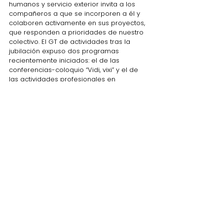
humanos y servicio exterior invita a los 
compañeros a que se incorporen a él y 
colaboren activamente en sus proyectos, 
que responden a prioridades de nuestro 
colectivo. El GT de actividades tras la 
jubilación expuso dos programas 
recientemente iniciados: el de las 
conferencias-coloquio “Vidi, vixi” y el de 
las actividades profesionales en 
entidades públicas y privadas; en ambos 
casos se invita a la participación de los 
diplomáticos que han concluido su etapa 
en el servicio activo.
También se trataron en detalle los 
asuntos relativos a la 
Mutua 
y a 
La Valija 
Diplomática
.
La Junta directiva de la ADE