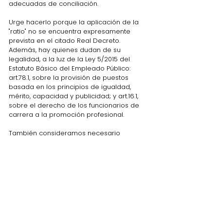
adecuadas de conciliación.
Urge hacerlo porque la aplicación de la 
"ratio" no se encuentra expresamente 
prevista en el citado Real Decreto. 
Además, hay quienes dudan de su 
legalidad, a la luz de la Ley 5/2015 del 
Estatuto Básico del Empleado Público: 
art.78.1, sobre la provisión de puestos 
basada en los principios de igualdad, 
mérito, capacidad y publicidad; y art.16.1, 
sobre el derecho de los funcionarios de 
carrera a la promoción profesional.
También consideramos necesario 
formular con la mayor anticipación 
posible y transparencia el conjunto de 
criterios interpretativos o acuerdos de la 
Junta, pues así lo requiere el principio de 
publicidad. Así mismo, establecer 
ex ante
qué implicaciones tendrá haber sido 
sujeto de aplicación de la “ratio”, de cara 
a futuras provisiones de puestos en el 
exterior. Todo ello proporcionaría más 