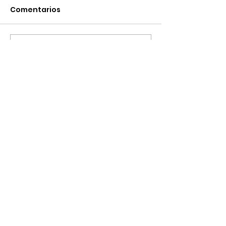
Comentarios
Escribir un comentario...
Plaza del Marqués de Salamanca, 8
28006 Madrid
+34 91 394 87 03
ade@diplomaticos.org