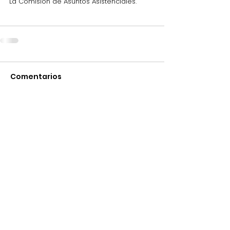
La Comisión de Asuntos Asistenciales.
Comentarios
Escribir un comentario...
Plaza del Marqués de Salamanca, 8
28006 Madrid