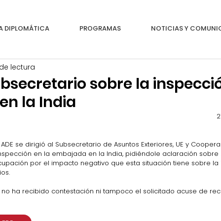
A DIPLOMÁTICA
PROGRAMAS
NOTICIAS Y COMUN
 de lectura
bsecretario sobre la inspecci
n la India
2
 ADE se dirigió al Subsecretario de Asuntos Exteriores, UE y Coopera
inspección en la embajada en la India, pidiéndole aclaración sobre s
upación por el impacto negativo que esta situación tiene sobre la
ios
.
E no ha recibido contestación ni tampoco el solicitado acuse de reci