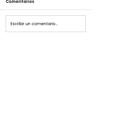
Comentarios
Escribir un comentario...
Plaza del Marqués de Salamanca, 8
28006 Madrid
+34 91 394 87 03
ade@diplomaticos.org