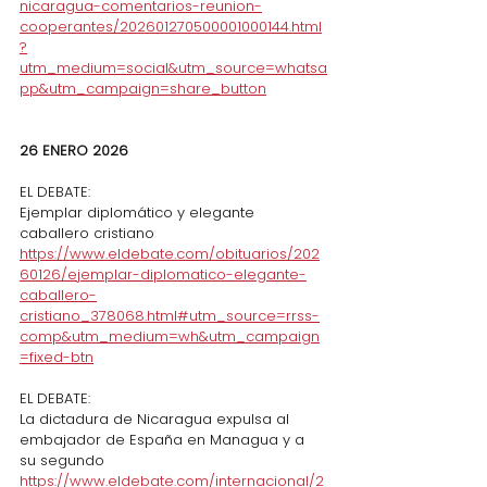
nicaragua-comentarios-reunion-
cooperantes/202601270500001000144.html
?
utm_medium=social&utm_source=whatsa
pp&utm_campaign=share_button
26 ENERO 2026
EL DEBATE:
Ejemplar diplomático y elegante 
caballero cristiano
https://www.eldebate.com/obituarios/202
60126/ejemplar-diplomatico-elegante-
caballero-
cristiano_378068.html#utm_source=rrss-
comp&utm_medium=wh&utm_campaign
=fixed-btn
EL DEBATE:
La dictadura de Nicaragua expulsa al 
embajador de España en Managua y a 
su segundo
https://www.eldebate.com/internacional/2