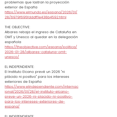
problemas que lastran la proyección 
exterior de España
https://www.elmundo.es/espana/2026/01/
28/6979f695fdddff1e438b4592.html
THE OBJECTIVE:
Albares rebaja el ingreso de Cataluña en 
OMT y Unesco al quedar en la delegación 
española
https://theobjective.com/espana/politica/
2026-01-28/albares-cataluna-omt-
unesco/
EL INDEPENDIENTE: 
El Instituto Elcano prevé un 2026 "ni 
plácido ni positivo" para los intereses 
exteriores de España
https://www.elindependiente.com/internac
ional/2026/01/28/el-instituto-elcano-
preve-un-2026-ni-placido-ni-positivo-
para-los-intereses-exteriores-de-
espana/
EL INDEPENDIENTE: 