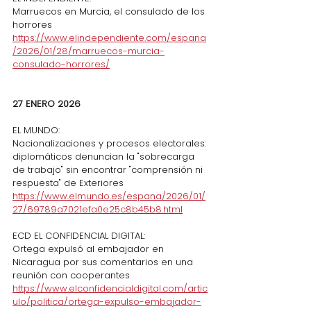
Marruecos en Murcia, el consulado de los 
horrores
https://www.elindependiente.com/espana
/2026/01/28/marruecos-murcia-
consulado-horrores/
27 ENERO 2026
EL MUNDO:
Nacionalizaciones y procesos electorales: 
diplomáticos denuncian la "sobrecarga 
de trabajo" sin encontrar "comprensión ni 
respuesta" de Exteriores
https://www.elmundo.es/espana/2026/01/
27/69789a7021efa0e25c8b45b8.html
ECD EL CONFIDENCIAL DIGITAL:
Ortega expulsó al embajador en 
Nicaragua por sus comentarios en una 
reunión con cooperantes
https://www.elconfidencialdigital.com/artic
ulo/politica/ortega-expulso-embajador-