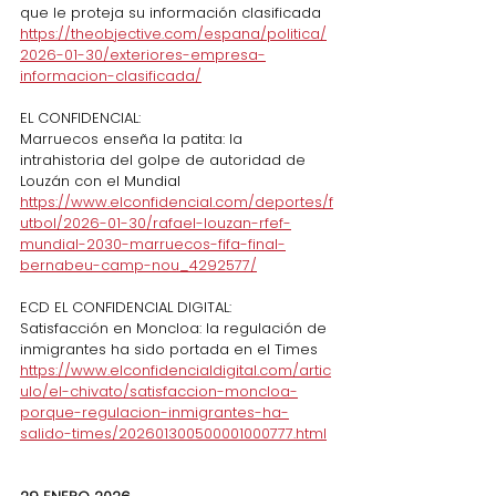
que le proteja su información clasificada
https://theobjective.com/espana/politica/
2026-01-30/exteriores-empresa-
informacion-clasificada/
EL CONFIDENCIAL:
Marruecos enseña la patita: la 
intrahistoria del golpe de autoridad de 
Louzán con el Mundial
https://www.elconfidencial.com/deportes/f
utbol/2026-01-30/rafael-louzan-rfef-
mundial-2030-marruecos-fifa-final-
bernabeu-camp-nou_4292577/
ECD EL CONFIDENCIAL DIGITAL:
Satisfacción en Moncloa: la regulación de 
inmigrantes ha sido portada en el Times
https://www.elconfidencialdigital.com/artic
ulo/el-chivato/satisfaccion-moncloa-
porque-regulacion-inmigrantes-ha-
salido-times/202601300500001000777.html