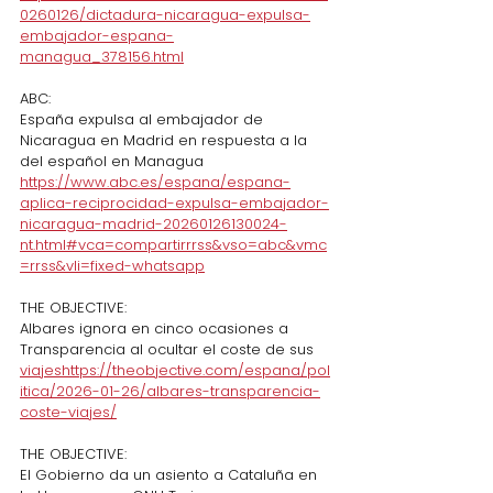
0260126/dictadura-nicaragua-expulsa-
embajador-espana-
managua_378156.html
ABC:
España expulsa al embajador de 
Nicaragua en Madrid en respuesta a la 
del español en Managua
https://www.abc.es/espana/espana-
aplica-reciprocidad-expulsa-embajador-
nicaragua-madrid-20260126130024-
nt.html#vca=compartirrrss&vso=abc&vmc
=rrss&vli=fixed-whatsapp
THE OBJECTIVE:
Albares ignora en cinco ocasiones a 
Transparencia al ocultar el coste de sus 
viajeshttps://
theobjective.com/espana/pol
itica/2026-01-26/albares-transparencia-
coste-viajes/
THE OBJECTIVE:
El Gobierno da un asiento a Cataluña en 