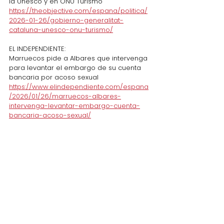
la Unesco y en ONU Turismo
https://theobjective.com/espana/politica/
2026-01-26/gobierno-generalitat-
cataluna-unesco-onu-turismo/
EL INDEPENDIENTE: 
Marruecos pide a Albares que intervenga 
para levantar el embargo de su cuenta 
bancaria por acoso sexual
https://www.elindependiente.com/espana
/2026/01/26/marruecos-albares-
intervenga-levantar-embargo-cuenta-
bancaria-acoso-sexual/
25 ENERO 2026
EL MUNDO:
Ángel Losada, ex embajador español en 
Irán: "La respuesta a un ataque de EEUU 
sería brutal. Jamenei no es Maduro e Irán 
no es Venezuela"
https://www.elmundo.es/internacional/202
6/01/25/696a65fee9cf4ad20c8b457d.html