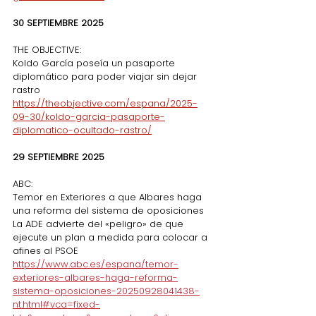
30 SEPTIEMBRE 2025
THE OBJECTIVE:
Koldo García poseía un pasaporte 
diplomático para poder viajar sin dejar 
rastro
https://theobjective.com/espana/2025-
09-30/koldo-garcia-pasaporte-
diplomatico-ocultado-rastro/
29 SEPTIEMBRE 2025
ABC:
Temor en Exteriores a que Albares haga 
una reforma del sistema de oposiciones
La ADE advierte del «peligro» de que 
ejecute un plan a medida para colocar a 
afines al PSOE
https://www.abc.es/espana/temor-
exteriores-albares-haga-reforma-
sistema-oposiciones-20250928041438-
nt.html#vca=fixed-