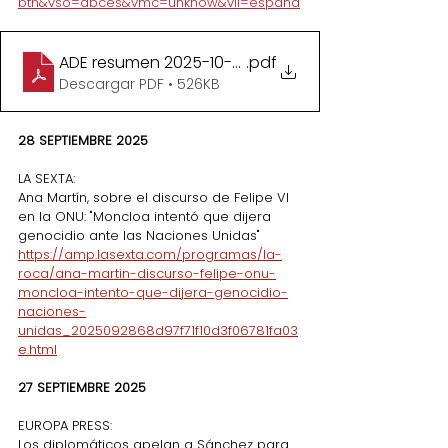
btn&vso=abces&vmc=unknow&vli=espana
ADE resumen 2025-10-03 - articulo 2025-09-29 (A
.pdf
Descargar PDF • 526KB
28 SEPTIEMBRE 2025
LA SEXTA:
Ana Martín, sobre el discurso de Felipe VI 
en la ONU: "Moncloa intentó que dijera 
genocidio ante las Naciones Unidas"
https://amp.lasexta.com/programas/la-
roca/ana-martin-discurso-felipe-onu-
moncloa-intento-que-dijera-genocidio-
naciones-
unidas_2025092868d97f71f10d3f06781fa03
e.html
27 SEPTIEMBRE 2025
EUROPA PRESS:
Los diplomáticos apelan a Sánchez para 