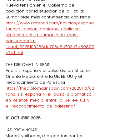
Nueva tensión en el Gobierno de 
coalición por la situación de la Flotilla: 
Sumar pide más contundencia con Israel
https://www.antena3.com/noticias/espana
/nueva-tension-gobierno-coalicion-
situacion-flotilla-sumar-pide-mas-
contundencia-
israel_2025100268de705d6c793a7e69899
e7b.html
THE DIPLOMAT IN SPAIN:
Análisis: España y el pulso diplomático en 
Oriente Medio: entre la UE, EE. UU. y el 
reconocimiento de Palestina
https://thediplomatinspain.com/2025/10/02
/analisis-espana-y-el-pulso-diplomatico-
en-oriente-medio-entre-la-ue-ee-uu-y-
el-reconocimiento-de-palestina/
01 OCTUBRE 2025
LAS PROVINCIAS:
Morant y Albares, reprobados por Les 