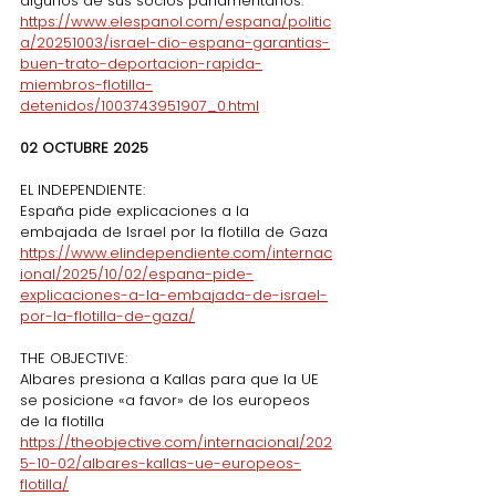
algunos de sus socios parlamentarios.
https://www.elespanol.com/espana/politic
a/20251003/israel-dio-espana-garantias-
buen-trato-deportacion-rapida-
miembros-flotilla-
detenidos/1003743951907_0.html
02 OCTUBRE 2025
EL INDEPENDIENTE:
España pide explicaciones a la 
embajada de Israel por la flotilla de Gaza
https://www.elindependiente.com/internac
ional/2025/10/02/espana-pide-
explicaciones-a-la-embajada-de-israel-
por-la-flotilla-de-gaza/
THE OBJECTIVE:
Albares presiona a Kallas para que la UE 
se posicione «a favor» de los europeos 
de la flotilla
https://theobjective.com/internacional/202
5-10-02/albares-kallas-ue-europeos-
flotilla/