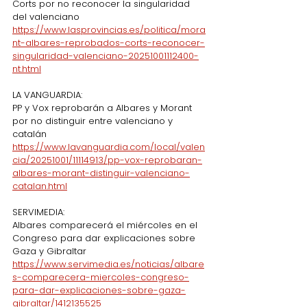
Corts por no reconocer la singularidad 
del valenciano
https://www.lasprovincias.es/politica/mora
nt-albares-reprobados-corts-reconocer-
singularidad-valenciano-20251001112400-
nt.html
LA VANGUARDIA:
PP y Vox reprobarán a Albares y Morant 
por no distinguir entre valenciano y 
catalán
https://www.lavanguardia.com/local/valen
cia/20251001/11114913/pp-vox-reprobaran-
albares-morant-distinguir-valenciano-
catalan.html
SERVIMEDIA:
Albares comparecerá el miércoles en el 
Congreso para dar explicaciones sobre 
Gaza y Gibraltar
https://www.servimedia.es/noticias/albare
s-comparecera-miercoles-congreso-
para-dar-explicaciones-sobre-gaza-
gibraltar/1412135525