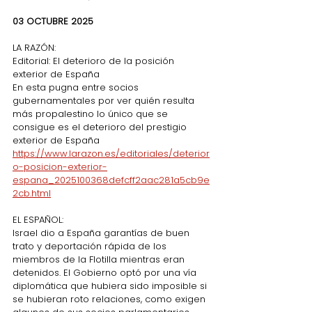
03 OCTUBRE 2025
LA RAZÓN:
Editorial: El deterioro de la posición 
exterior de España
En esta pugna entre socios 
gubernamentales por ver quién resulta 
más propalestino lo único que se 
consigue es el deterioro del prestigio 
exterior de España
https://www.larazon.es/editoriales/deterior
o-posicion-exterior-
espana_2025100368defcff2aac281a5cb9e
2cb.html
EL ESPAÑOL:
Israel dio a España garantías de buen 
trato y deportación rápida de los 
miembros de la Flotilla mientras eran 
detenidos. El Gobierno optó por una vía 
diplomática que hubiera sido imposible si 
se hubieran roto relaciones, como exigen 