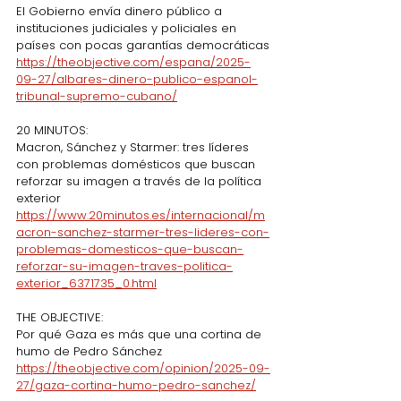
El Gobierno envía dinero público a 
instituciones judiciales y policiales en 
países con pocas garantías democráticas
https://theobjective.com/espana/2025-
09-27/albares-dinero-publico-espanol-
tribunal-supremo-cubano/
20 MINUTOS:
Macron, Sánchez y Starmer: tres líderes 
con problemas domésticos que buscan 
reforzar su imagen a través de la política 
exterior
https://www.20minutos.es/internacional/m
acron-sanchez-starmer-tres-lideres-con-
problemas-domesticos-que-buscan-
reforzar-su-imagen-traves-politica-
exterior_6371735_0.html
THE OBJECTIVE:
Por qué Gaza es más que una cortina de 
humo de Pedro Sánchez
https://theobjective.com/opinion/2025-09-
27/gaza-cortina-humo-pedro-sanchez/