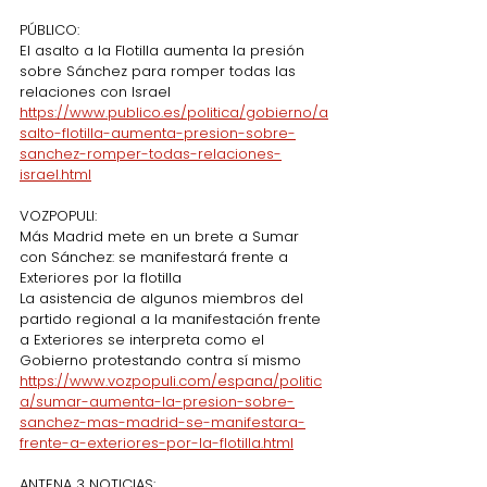
PÚBLICO:
El asalto a la Flotilla aumenta la presión 
sobre Sánchez para romper todas las 
relaciones con Israel
https://www.publico.es/politica/gobierno/a
salto-flotilla-aumenta-presion-sobre-
sanchez-romper-todas-relaciones-
israel.html
VOZPOPULI:
Más Madrid mete en un brete a Sumar 
con Sánchez: se manifestará frente a 
Exteriores por la flotilla
La asistencia de algunos miembros del 
partido regional a la manifestación frente 
a Exteriores se interpreta como el 
Gobierno protestando contra sí mismo
https://www.vozpopuli.com/espana/politic
a/sumar-aumenta-la-presion-sobre-
sanchez-mas-madrid-se-manifestara-
frente-a-exteriores-por-la-flotilla.html
ANTENA 3 NOTICIAS: