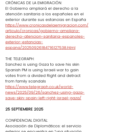
CRÓNICAS DE LA EMIGRACIÓN:
El Gobierno ampliará el derecho a la 
atención sanitaria a los españoles en el 
exterior durante sus estancias en España
https://www.cronicasdelaemigracion.com/
articulo/cronicas/gobierno-ampliara-
derecho-atencion-sanitaria-espanoles-
exterior-estancias-
espana/20250926184716127538.html
THE TELEGRAPH:
Sanchez is using Gaza to save his skin
Spanish PM is using Israeli war to gain 
votes from a divided Right and detract 
from family scandals
https://www.telegraph.co.uk/world-
news/2025/09/26/sanchez-using-gaza-
save-skin-spain-left-right-israel-gaza/
25 SEPTIEMBRE 2025
CONFIDENCIAL DIGITAL:
Asociación de Diplomáticos: el servicio 
exterior se encuentra en “una situación 