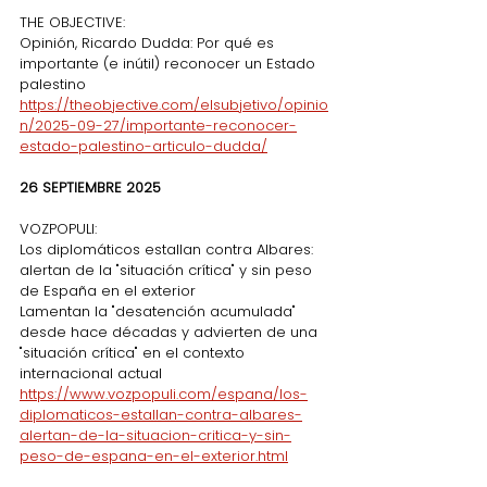
THE OBJECTIVE:
Opinión, Ricardo Dudda: Por qué es 
importante (e inútil) reconocer un Estado 
palestino
https://theobjective.com/elsubjetivo/opinio
n/2025-09-27/importante-reconocer-
estado-palestino-articulo-dudda/
26 SEPTIEMBRE 2025
VOZPOPULI:
Los diplomáticos estallan contra Albares: 
alertan de la "situación crítica" y sin peso 
de España en el exterior
Lamentan la "desatención acumulada" 
desde hace décadas y advierten de una 
"situación crítica" en el contexto 
internacional actual
https://www.vozpopuli.com/espana/los-
diplomaticos-estallan-contra-albares-
alertan-de-la-situacion-critica-y-sin-
peso-de-espana-en-el-exterior.html