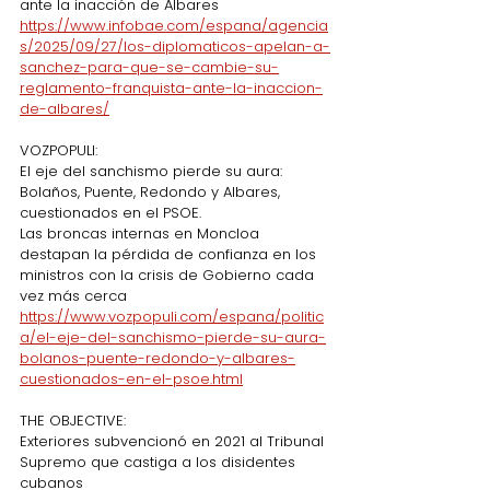
ante la inacción de Albares
https://www.infobae.com/espana/agencia
s/2025/09/27/los-diplomaticos-apelan-a-
sanchez-para-que-se-cambie-su-
reglamento-franquista-ante-la-inaccion-
de-albares/
VOZPOPULI:
El eje del sanchismo pierde su aura: 
Bolaños, Puente, Redondo y Albares, 
cuestionados en el PSOE.
Las broncas internas en Moncloa 
destapan la pérdida de confianza en los 
ministros con la crisis de Gobierno cada 
vez más cerca
https://www.vozpopuli.com/espana/politic
a/el-eje-del-sanchismo-pierde-su-aura-
bolanos-puente-redondo-y-albares-
cuestionados-en-el-psoe.html
THE OBJECTIVE:
Exteriores subvencionó en 2021 al Tribunal 
Supremo que castiga a los disidentes 
cubanos