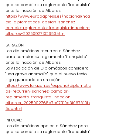
que se cambie su reglamento "franquista" 
ante la inacción de Albares
https://www.europapress.es/nacional/noti
cia-diplomaticos-apelan-sanchez-
cambie-reglamento-franquista-inaccion-
albares-20250927102953.html
LA RAZÓN:
Los diplomáticos recurren a Sánchez 
para cambiar su reglamento "franquista" 
ante la inacción de Albares
La Asociación de Diplomáticos considera 
"una grave anomalía" que el nuevo texto 
siga guardado en un cajón
https://www.larazon.es/espana/diplomatic
os-recurren-sanchez-cambiar-
reglamento-franquista-inaccion-
albares_2025092768d7b07ff10d3f067819b
5ac.html
INFOBAE:
Los diplomáticos apelan a Sánchez para 
que se cambie su reglamento "franquista" 