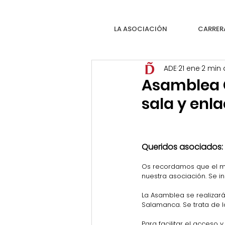
LA ASOCIACIÓN
CARRER
ADE
21 ene
2 min 
Asamblea G
sala y enl
Queridos asociados: 
Os recordamos que el mi
nuestra asociación. Se in
La Asamblea se realizará 
Salamanca. Se trata de l
Para facilitar el acceso 