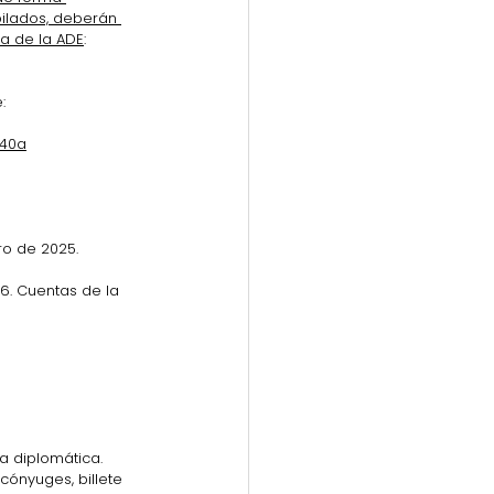
bilados, deberán 
a de la ADE
: 
:
140a
ro de 2025.
6. Cuentas de la 
a diplomática. 
cónyuges, billete 