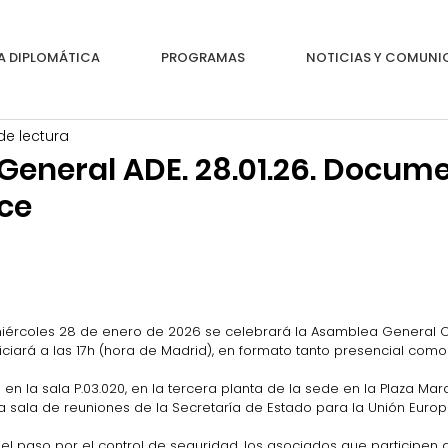
A DIPLOMÁTICA
PROGRAMAS
NOTICIAS Y COMUN
de lectura
eneral ADE. 28.01.26. Docume
ace
ércoles 28 de enero de 2026 se celebrará la Asamblea General O
iciará a las 17h (hora de Madrid), en formato tanto presencial como
en la sala P.03.020, en la tercera planta de la sede en la Plaza Ma
a sala de reuniones de la Secretaría de Estado para la Unión Europ
y el paso por el control de seguridad, 
los asociados que participen 