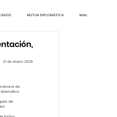
ICADOS
MUTUA DIPLOMÁTICA
Más...
ntación,
21 de enero 2026
rdinaria de 
 telemático.
rqués de 
ea.
de forma 