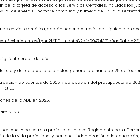
 de la tarjeta de acceso a los Servicios Centrales, incluidos los ju
es 26 de enero su nombre completo y número de DNI a la secretarí
ecten vía telemática, podrán hacerlo a través del siguiente enlace
ex.com/exteriores-es/j.php?MTID=mdbfa82afe99474321a9ac9abee22
iguiente orden del día:
del día y del acta de la asamblea general ordinaria de 26 de febre
iquidación de cuentas de 2025 y aprobación del presupuesto de 202
omática.
iones de la ADE en 2025.
para 2026.
de personal y de carrera profesional; nuevo Reglamento de la Carrer
ón de la vida profesional y personal: indemnización a la educación, 