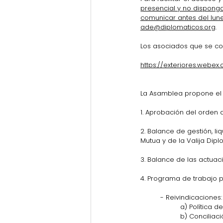
presencial y no dispongan
comunicar antes del lun
ade@diplomaticos.org
.
Los asociados que se con
https://exteriores.web
La Asamblea propone el s
1. Aprobación del orden 
2. Balance de gestión, l
Mutua y de la Valija Dipl
3. Balance de las actuac
4. Programa de trabajo 
- Reivindicaciones:
a) Política 
b) Conciliaci