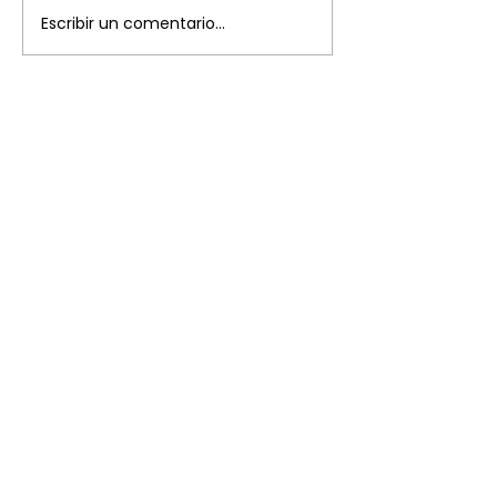
Escribir un comentario...
Plaza del Marqués de Salamanca, 8
28006 Madrid
+34 91 394 87 03
ade@diplomaticos.org
@diplomaticosADE