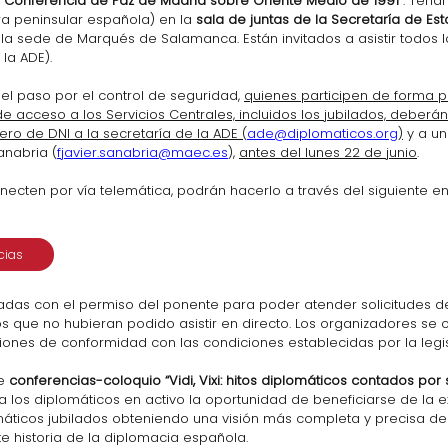
a Conferencia de Paz de Madrid sobre Oriente Medio de 1991”
. Tendr
ra peninsular española) en la 
sala de juntas de la Secretaría de Est
 la sede de Marqués de Salamanca. Están invitados a asistir todos l
la ADE).
y el paso por el control de seguridad, 
quienes participen de forma p
de acceso a los Servicios Centrales, incluidos los jubilados, deberá
o de DNI a la secretaría de la ADE (
ade@diplomaticos.org
)
 y a u
anabria (
fjavier.sanabria@maec.es
), 
antes del lunes 22 de junio
.
ecten por vía telemática, podrán hacerlo a través del siguiente en
cias
das con el permiso del ponente para poder atender solicitudes de 
 que no hubieran podido asistir en directo. Los organizadores s
ones de conformidad con las condiciones establecidas por la legis
e 
conferencias-coloquio “Vidi, Vixi: hitos diplomáticos contados por
 a los diplomáticos en activo la oportunidad de beneficiarse de la e
máticos jubilados obteniendo una visión más completa y precisa de
e historia de la diplomacia española.