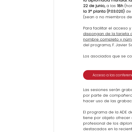
la diplomacia mundial: l
22 de junio, 
a las 
18h
 (ho
la 3ª planta (P.03.020)
 de
(sean o no miembros de 
Para facilitar el acceso 
dispongan de la tarjeta 
nombre completo y númer
del programa, F. Javier S
Los asociados que se con
Acceso a las conferen
Las sesiones serán graba
por parte de compañeros
hacer uso de las grabaci
El programa de la ADE d
tiene por objeto ofrecer
profesional de los diplo
destacados en la recient