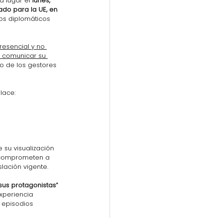
á lugar el 
lunes, 
ado para la UE, en 
os diplomáticos 
resencial y no 
n comunicar su 
no de los gestores 
lace:
su visualización 
e comprometen a 
lación vigente.
 sus protagonistas”
xperiencia 
 episodios 