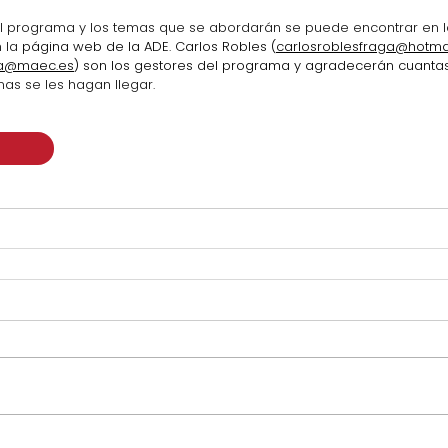
l programa y los temas que se abordarán se puede encontrar en l
 la 
página web de la ADE. Carlos Robles (
carlosroblesfraga@hotma
ria@maec.es
) son los gestores del programa y agradecerán cuanta
as se les hagan llegar.