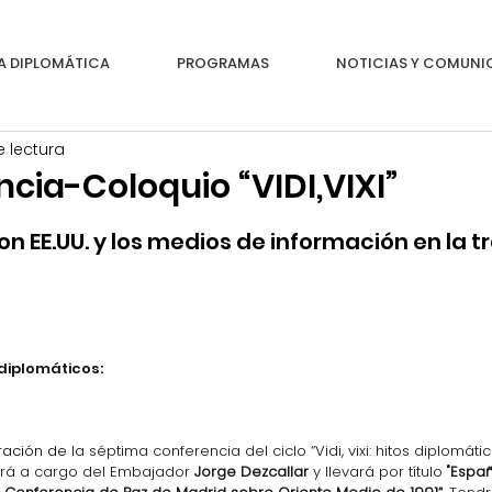
A DIPLOMÁTICA
PROGRAMAS
NOTICIAS Y COMUN
e lectura
cia-Coloquio “VIDI,VIXI”
on EE.UU. y los medios de información en la t
iplomáticos:
ración de
 la séptima conferencia del ciclo “Vidi, vixi: hitos diplomát
erá a cargo del Embajador 
Jorge Dezcallar
 y llevará por título 
"Españ