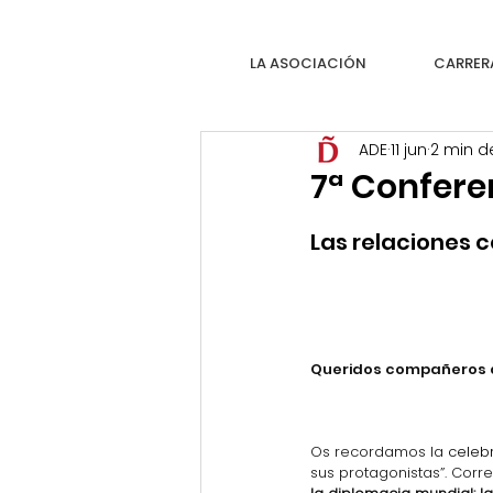
LA ASOCIACIÓN
CARRER
ADE
11 jun
2 min d
7ª Conferen
Las relaciones c
Queridos compañeros d
Os recordamos la
 celeb
sus protagonistas”. Corr