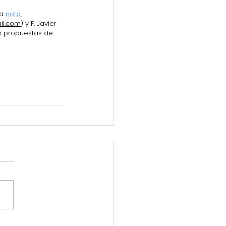
a 
nota 
il.com
) y F. Javier 
s propuestas 
de 